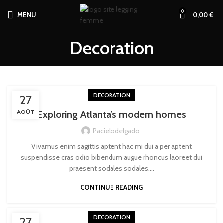
0
MENU
0,00
€
Decoration
DECORATION
27
AOÛT
Exploring Atlanta’s modern homes
Pacielodelgado
Vivamus enim sagittis aptent hac mi dui a per aptent
suspendisse cras odio bibendum augue rhoncus laoreet dui
praesent sodales sodales....
CONTINUE READING
DECORATION
27