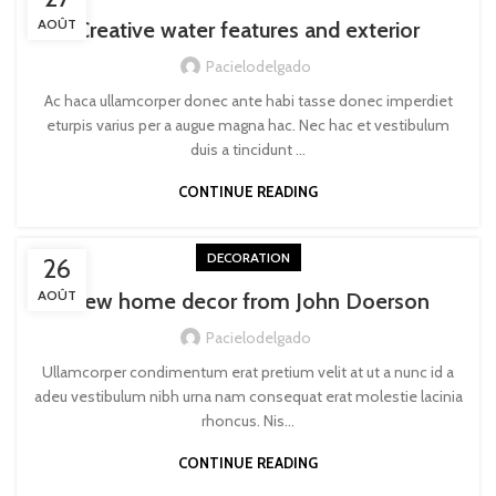
AOÛT
Creative water features and exterior
Pacielodelgado
Ac haca ullamcorper donec ante habi tasse donec imperdiet
eturpis varius per a augue magna hac. Nec hac et vestibulum
duis a tincidunt ...
CONTINUE READING
DECORATION
26
AOÛT
New home decor from John Doerson
Pacielodelgado
Ullamcorper condimentum erat pretium velit at ut a nunc id a
adeu vestibulum nibh urna nam consequat erat molestie lacinia
rhoncus. Nis...
CONTINUE READING