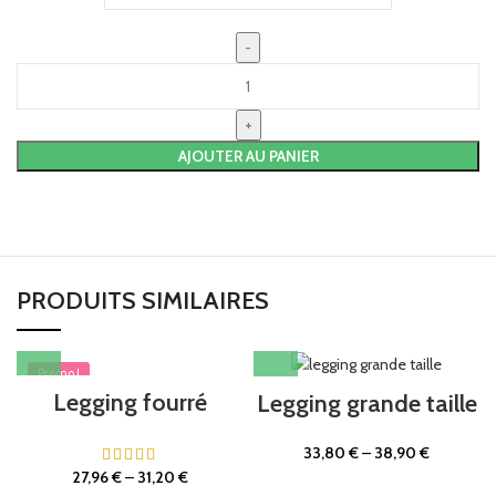
AJOUTER AU PANIER
PRODUITS SIMILAIRES
Promo !
Legging fourré
Legging grande taille
33,80
€
–
38,90
€
27,96
€
–
31,20
€