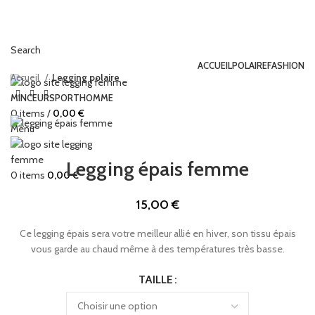
Search
ACCUEIL
POLAIRE
FASHION
Accueil
Legging polaire
MINCEUR
SPORT
HOMME
0
items
/
0,00
€
Menu
Legging épais femme
0
items
0,00
€
15,00
€
Ce legging épais sera votre meilleur allié en hiver, son tissu épais
vous garde au chaud même à des températures très basse.
TAILLE