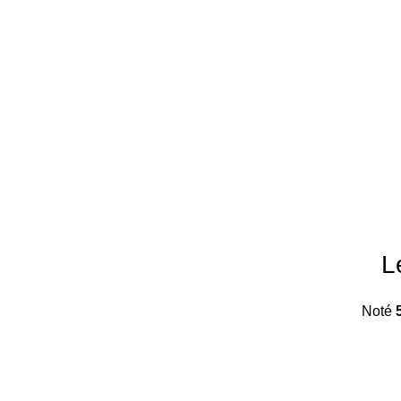
L
Noté