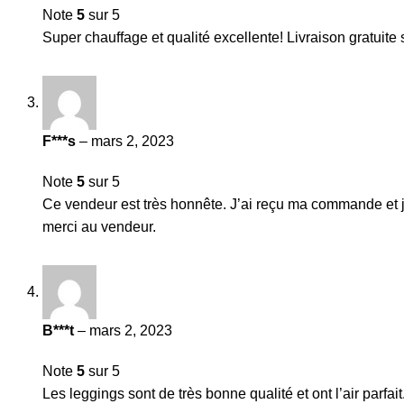
Note
5
sur 5
Super chauffage et qualité excellente! Livraison gratuit
F***s
–
mars 2, 2023
Note
5
sur 5
Ce vendeur est très honnête. J’ai reçu ma commande et je
merci au vendeur.
B***t
–
mars 2, 2023
Note
5
sur 5
Les leggings sont de très bonne qualité et ont l’air parfa