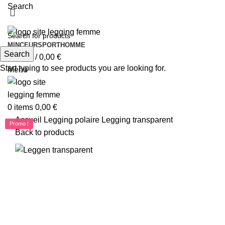
Search
MINCEUR
SPORT
HOMME
Search
0
items
/
0,00
€
Start typing to see products you are looking for.
Menu
0
items
0,00
€
Accueil
Legging polaire
Legging transparent
Promo !
Promo !
Back to products