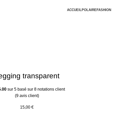
ACCUEIL
POLAIRE
FASHION
egging transparent
5.00
sur 5 basé sur
8
notations client
(
9
avis client)
15,00
€