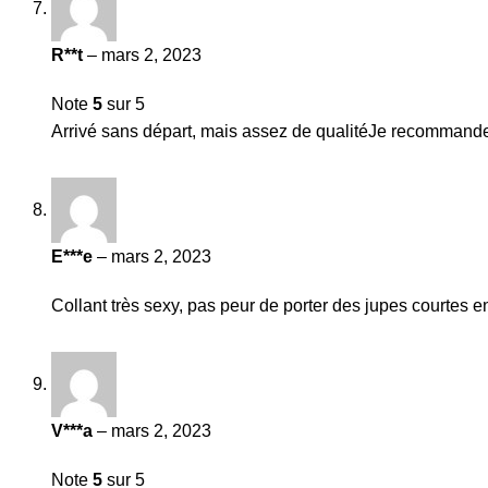
R**t
–
mars 2, 2023
Note
5
sur 5
Arrivé sans départ, mais assez de qualitéJe recommande)
E***e
–
mars 2, 2023
Collant très sexy, pas peur de porter des jupes courtes e
V***a
–
mars 2, 2023
Note
5
sur 5