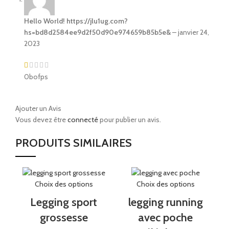
Hello World! https://jlu1ug.com?
hs=bd8d2584ee9d2f50d90e974659b85b5e&
–
janvier 24,
2023
0bofps
Ajouter un Avis
Vous devez être
connecté
pour publier un avis.
PRODUITS SIMILAIRES
Choix des options
Choix des options
Legging sport
legging running
grossesse
avec poche