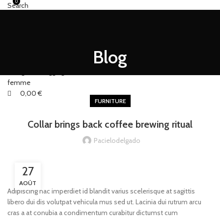
0
Search
ACCUEIL
POLAIRE
FASHION
MINCEUR
SPORT
HOMME
0
0,00
€
Blog
Menu
0,00
€
FURNITURE
Collar brings back coffee brewing ritual
Pacielodelgado
27
AOÛT
Adipiscing hac imperdiet id blandit varius scelerisque at sagittis
libero dui dis volutpat vehicula mus sed ut. Lacinia dui rutrum arcu
cras a at conubia a condimentum curabitur dictumst cum