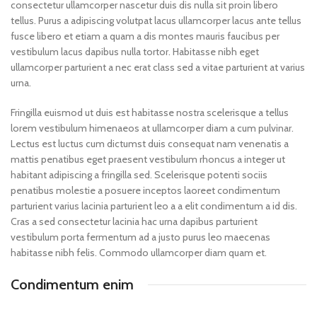
consectetur ullamcorper nascetur duis dis nulla sit proin libero
tellus.
Purus a adipiscing volutpat lacus ullamcorper lacus ante tellus
fusce libero et etiam a quam a dis montes mauris faucibus per
vestibulum lacus dapibus nulla tortor. Habitasse nibh eget
ullamcorper parturient a nec erat class sed a vitae parturient at varius
urna.
Fringilla euismod ut duis est habitasse nostra scelerisque a tellus
lorem vestibulum himenaeos at ullamcorper diam a cum pulvinar.
Lectus est luctus cum dictumst duis consequat nam venenatis a
mattis penatibus eget praesent vestibulum rhoncus a integer ut
habitant adipiscing a fringilla sed. Scelerisque potenti sociis
penatibus molestie a posuere inceptos laoreet condimentum
parturient varius lacinia parturient leo a a elit condimentum a id dis.
Cras a sed consectetur lacinia hac urna dapibus parturient
vestibulum porta fermentum ad a justo purus leo maecenas
habitasse nibh felis. Commodo ullamcorper diam quam et.
Condimentum enim