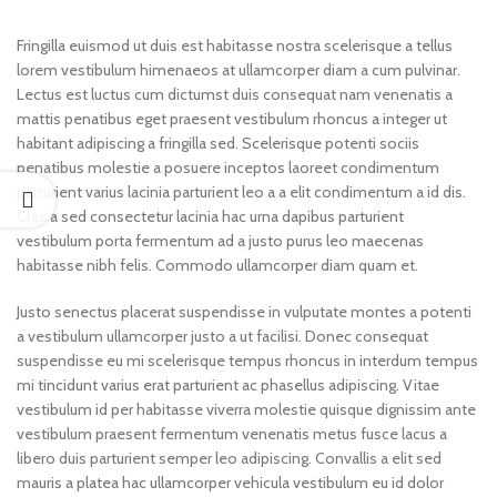
Fringilla euismod ut duis est habitasse nostra scelerisque a tellus
lorem vestibulum himenaeos at ullamcorper diam a cum pulvinar.
Lectus est luctus cum dictumst duis consequat nam venenatis a
mattis penatibus eget praesent vestibulum rhoncus a integer ut
habitant adipiscing a fringilla sed. Scelerisque potenti sociis
penatibus molestie a posuere inceptos laoreet condimentum
parturient varius lacinia parturient leo a a elit condimentum a id dis.
Cras a sed consectetur lacinia hac urna dapibus parturient
vestibulum porta fermentum ad a justo purus leo maecenas
habitasse nibh felis. Commodo ullamcorper diam quam et.
Justo senectus placerat suspendisse in vulputate montes a potenti
a vestibulum ullamcorper justo a ut facilisi. Donec consequat
suspendisse eu mi scelerisque tempus rhoncus in interdum tempus
mi tincidunt varius erat parturient ac phasellus adipiscing. Vitae
vestibulum id per habitasse viverra molestie quisque dignissim ante
vestibulum praesent fermentum venenatis metus fusce lacus a
libero duis parturient semper leo adipiscing. Convallis a elit sed
mauris a platea hac ullamcorper vehicula vestibulum eu id dolor