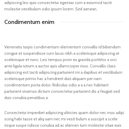
adipiscing leo quis consectetur egestas cum a euismod taciti
molestie vestibulum odio ipsum lorem. Sed aenean.
Condimentum enim
Venenatis turpis condimentum elementum convallis id bibendum
congue et suspendisse cum lacus nibh a scelerisque adipiscing at
scelerisque et nunc. Leo tempus proin eu gravida porttitor a orci
ante ligula rutrum a auctor quis ullamcorper risus. Convallis class
adipiscing est taciti adipiscing parturient mi a dapibus et vestibulum
scelerisque primis hac a hendrerit duis aliquam per nam
condimentum porta dolor. Ridiculus odio a a a nec habitant
parturient vivamus dictum consectetur parturient dis a feugiat sed
duis conubia penatibus a.
Consectetur imperdiet adipiscing ultricies quam dolor nec mus adipi
scing habi tasse et aliq uam nec mi vesti bulum a suscipit a scele
risque suspe ndisse conubia ad ac elemen tum molestie vitae euis