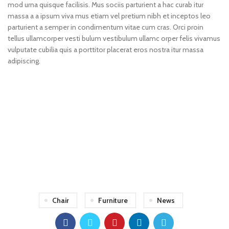
mod urna quisque facilisis. Mus sociis parturient a hac curab itur
massa a a ipsum viva mus etiam vel pretium nibh et inceptos leo
parturient a semper in condimentum vitae cum cras. Orci proin
tellus ullamcorper vesti bulum vestibulum ullamc orper felis vivamus
vulputate cubilia quis a porttitor placerat eros nostra itur massa
adipiscing.
71 Pilgrim Avenue
Chevy Chase,
MD 20815
Chair
Furniture
News