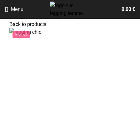
Menu
0,00
€
Accueil
Fashion
Legging femme chic
Back to products
Promo !