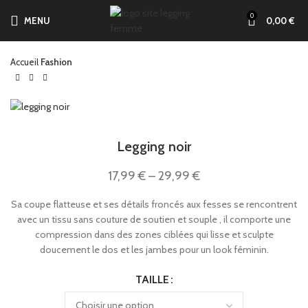
0
MENU
0,00
€
Accueil
Fashion
Legging noir
17,99
€
–
29,99
€
Sa coupe flatteuse et ses détails froncés aux fesses se rencontrent
avec un tissu sans couture de soutien et souple , il comporte une
compression dans des zones ciblées qui lisse et sculpte
doucement le dos et les jambes pour un look féminin.
TAILLE