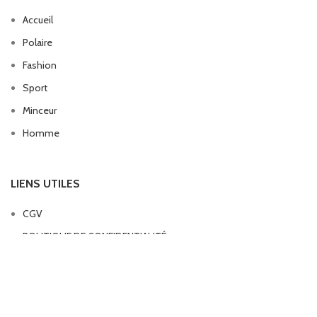
Accueil
Polaire
Fashion
Sport
Minceur
Homme
LIENS UTILES
CGV
POLITIQUE DE CONFIDENTIALITÉ
LEGGING FEMME
2024. PAR
MANSONY