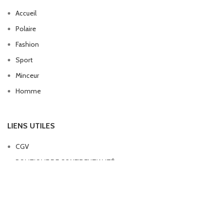
Accueil
Polaire
Fashion
Sport
Minceur
Homme
LIENS UTILES
CGV
POLITIQUE DE CONFIDENTIALITÉ
LEGGING FEMME
2024. PAR
MANSONY