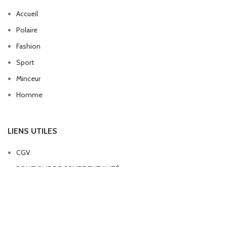
Accueil
Polaire
Fashion
Sport
Minceur
Homme
LIENS UTILES
CGV
POLITIQUE DE CONFIDENTIALITÉ
LEGGING FEMME
2024. PAR
MANSONY