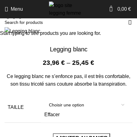
0
Menu
0,00
€
Accueil
Fashion
Start typing to see products you are looking for.
Legging blanc
23,96
€
–
25,45
€
Ce legging blanc ne s’enfonce pas, il est très confortable,
son tissu tricoté sans couture absorbe la transpiration.
TAILLE
Effacer